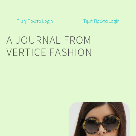
Τιμή: Πρώτα Login
Τιμή: Πρώτα Login
A
J
O
U
R
N
A
L
F
R
O
M
V
E
R
T
I
C
E
F
A
S
H
I
O
N