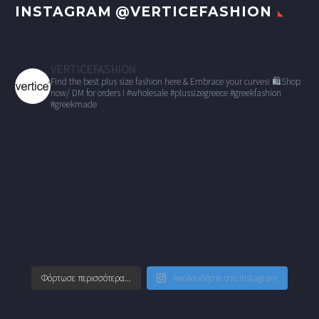
INSTAGRAM @VERTICEFASHION
VERTICEFASHION
Find the best plus size fashion here & Embrace your curves!
🛍Shop
now/ DM for orders !
#wholesale
#plussizegreece #greekfashion
#greekmade
Φόρτωσε περισσότερα...
Ακολουθήστε στο Instagram