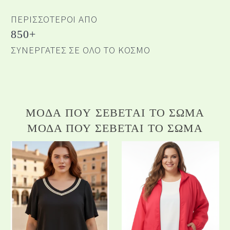
ΠΕΡΙΣΣΌΤΕΡΟΙ ΑΠΌ
850+
ΣΥΝΕΡΓΆΤΕΣ ΣΕ ΌΛΟ ΤΟ ΚΌΣΜΟ
Μ
Ό
Δ
Α
Π
Ο
Υ
Σ
Έ
Β
Ε
Τ
Α
Ι
Τ
Ο
Σ
Ώ
Μ
Α
ΜΌΔΑ ΠΟΥ ΣΈΒΕΤΑΙ ΤΟ ΣΏΜΑ