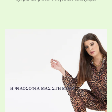
Η ΦΙΛΟΣΟΦΊΑ ΜΑΣ ΣΤΗ ΜΌΔΑ ΜΕΓΆΛΩΝ
ΜΕΓΕΘΏΝ
Πιστεύουμε ότι κάθε γυναίκα αξίζει ρούχα που
εφαρμόζουν σωστά, κολακεύουν το σώμα της και την
κάνουν να νιώθει ο εαυτός της. Για αυτό επενδύουμε σε:
προσεγμένα πατρόν ειδικά για plus size σώματα
ποιοτικά υφάσματα που αγκαλιάζουν τις
Η ΦΙΛΟΣΟΦΊΑ ΜΑΣ ΣΤΗ ΜΌΔΑ
καμπύλες
διαχρονικό design με σύγχρονη αισθητική
ελληνική παραγωγή με υψηλά standards