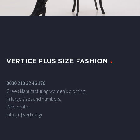
VERTICE PLUS SIZE FASHION
0030 210 32 46 176
Greek Manufacturing women’s clothing
in large sizes and numbers.
Wholesale
info {at} vertice.gr