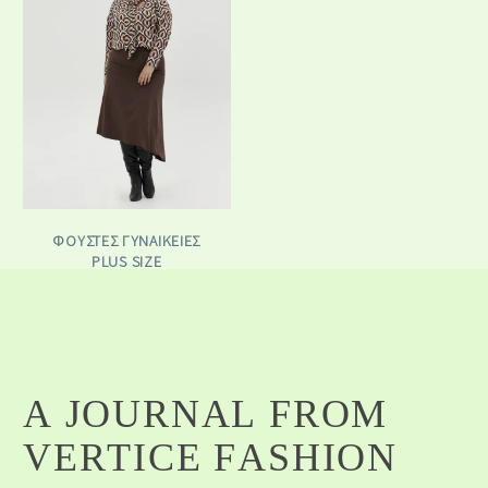
ΦΟΎΣΤΕΣ ΓΥΝΑΙΚΕΊΕΣ
PLUS SIZE
A
J
O
U
R
N
A
L
F
R
O
M
V
E
R
T
I
C
E
F
A
S
H
I
O
N