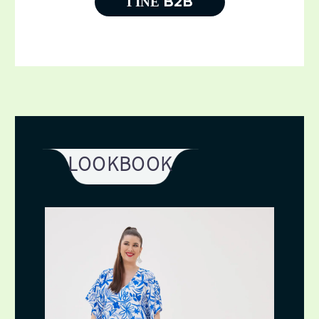
ΓΊΝΕ B2B
LOOKBOOK