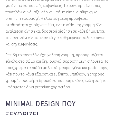
για άνετες και κομψές εμφανίσεις. Το συγκεκριμένο μπεζ
παντελόνι συνδυάζει αέρινη υφή, minimal αισθητική και
premium εφαρμογή. Η ελαστική μέση προσφέρει
σταθερότητα χωρίς να πιέζει, ενώ η wide‑leg γραμμή δίνει
ανάλαφρη κίνηση και δροσερή αίσθηση σε κάθε βήμα. Έτσι,
το παντελόνι γίνεται ιδανικό για καθημερινές, καλοκαιρινές
και city εμφανίσεις.
Επειδή το παντελόνι έχει χαλαρή γραμμή, προσαρμόζεται
εύκολα στο σώμα και δημιουργεί ισορροπημένη σιλουέτα. Το
μπεζ χρώμα ταιριάζει με λευκά, μαύρα, γήινα και pastel tops,
κάτι που το κάνει εξαιρετικά ευέλικτο. Επιπλέον, η cropped
γραμμή προσφέρει δροσιά και καθαρή εικόνα, ενώ η υφή του
υφάσματος δίνει premium χαρακτήρα.
MINIMAL DESIGN ΠΟΥ
ΞΕΧΩΡΊΖΕΙ