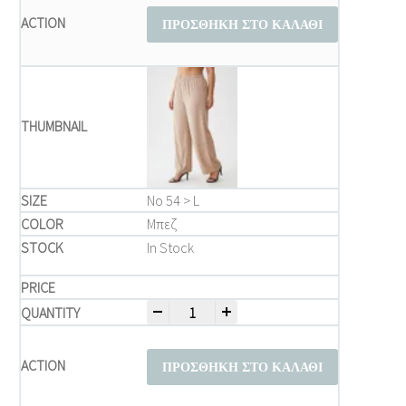
ΠΡΟΣΘΉΚΗ ΣΤΟ ΚΑΛΆΘΙ
Νο 54 > L
Μπεζ
In Stock
-
+
Παντελόνια Γυναικεία Plus Size – Μπεζ 
ΠΡΟΣΘΉΚΗ ΣΤΟ ΚΑΛΆΘΙ