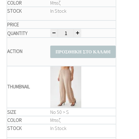
Μπεζ
In Stock
-
+
Παντελόνια Γυναικεία Plus Size – Μπεζ 
ΠΡΟΣΘΉΚΗ ΣΤΟ ΚΑΛΆΘΙ
Νο 50 > S
Μπεζ
In Stock