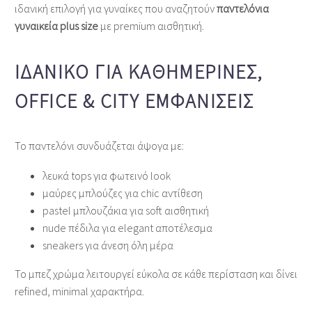
ιδανική επιλογή για γυναίκες που αναζητούν
παντελόνια
γυναικεία plus size
με premium αισθητική.
ΙΔΑΝΙΚΌ ΓΙΑ ΚΑΘΗΜΕΡΙΝΈΣ,
OFFICE & CITY ΕΜΦΑΝΊΣΕΙΣ
Το παντελόνι συνδυάζεται άψογα με:
λευκά tops για φωτεινό look
μαύρες μπλούζες για chic αντίθεση
pastel μπλουζάκια για soft αισθητική
nude πέδιλα για elegant αποτέλεσμα
sneakers για άνεση όλη μέρα
Το μπεζ χρώμα λειτουργεί εύκολα σε κάθε περίσταση και δίνει
refined, minimal χαρακτήρα.