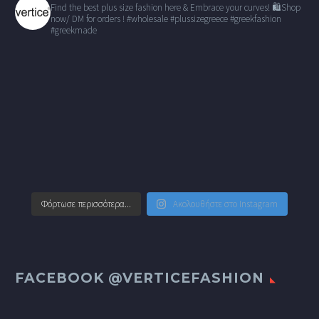
Find the best plus size fashion here & Embrace your curves!
🛍Shop
now/ DM for orders !
#wholesale
#plussizegreece #greekfashion
#greekmade
Φόρτωσε περισσότερα...
Ακολουθήστε στο Instagram
FACEBOOK @VERTICEFASHION