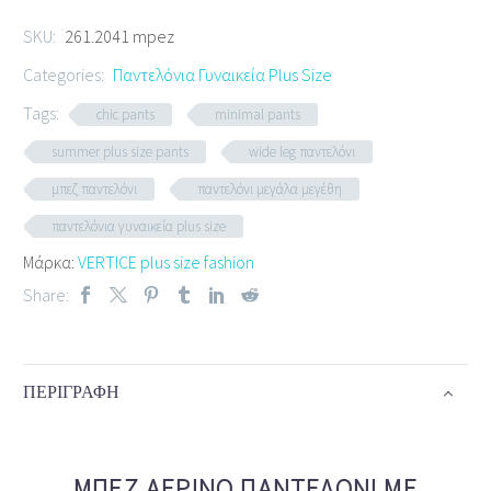
SKU:
261.2041 mpez
Categories:
Παντελόνια Γυναικεία Plus Size
Tags:
chic pants
minimal pants
summer plus size pants
wide leg παντελόνι
μπεζ παντελόνι
παντελόνι μεγάλα μεγέθη
παντελόνια γυναικεία plus size
Μάρκα:
VERTICE plus size fashion
Share:
ΠΕΡΙΓΡΑΦΉ
ΜΠΕΖ ΑΈΡΙΝΟ ΠΑΝΤΕΛΌΝΙ ΜΕ