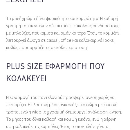
Το μπεζ χρώμα δίνει φυσικότητα και κομψότητα. Η καθαρή
γραμμή του παντελονιού επιτρέπει εύκολους συνδυασμούς
με μπλούζες, πουκάμισα και αμάνικα tops. Έτσι, το κομμάτι
λειτουργεί άψογα σε casual, office και καλοκαιρινά looks,
καθώς προσαρμόζεται σε κάθε περίσταση.
PLUS SIZE ΕΦΑΡΜΟΓΉ ΠΟΥ
ΚΟΛΑΚΕΎΕΙ
Η εφαρμογή του παντελονιού προσφέρει άνεση χωρίς να
περιορίζει. Η ελαστική μέση αγκαλιάζει το σώμα με φυσικό
τρόπο, ενώ η wide‑leg γραμμή δημιουργεί ανάλαφρη κίνηση.
Το μήκος του δίνει καθαρή και κομψή εικόνα, ενώ η αέρινη
υφή κολακεύει τις καμπύλες. Έτσι, το παντελόνι γίνεται