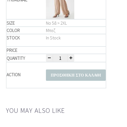
Νο 58 > 2XL
Μπεζ
In Stock
-
+
Παντελόνια Γυναικεία Plus Size – Μπεζ 
ΠΡΟΣΘΉΚΗ ΣΤΟ ΚΑΛΆΘΙ
YOU MAY ALSO LIKE