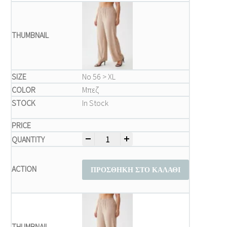
Νο 56 > XL
Μπεζ
In Stock
-
+
Παντελόνια Γυναικεία Plus Size – Μπεζ 
ΠΡΟΣΘΉΚΗ ΣΤΟ ΚΑΛΆΘΙ