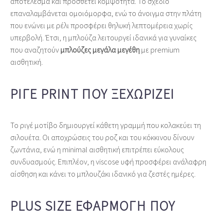
αποτέλεσμα και προσθέτει κομψότητα. Το σχέδιο
επαναλαμβάνεται ομοιόμορφα, ενώ το άνοιγμα στην πλάτη
που ενώνει με ρέλι προσφέρει θηλυκή λεπτομέρεια χωρίς
υπερβολή. Έτσι, η μπλούζα λειτουργεί ιδανικά για γυναίκες
που αναζητούν
μπλούζες μεγάλα μεγέθη
με premium
αισθητική.
ΡΙΓΈ PRINT ΠΟΥ ΞΕΧΩΡΊΖΕΙ
Το ριγέ μοτίβο δημιουργεί κάθετη γραμμή που κολακεύει τη
σιλουέτα. Οι αποχρώσεις του ροζ και του κόκκινου δίνουν
ζωντάνια, ενώ η minimal αισθητική επιτρέπει εύκολους
συνδυασμούς. Επιπλέον, η viscose υφή προσφέρει ανάλαφρη
αίσθηση και κάνει το μπλουζάκι ιδανικό για ζεστές ημέρες.
PLUS SIZE ΕΦΑΡΜΟΓΉ ΠΟΥ