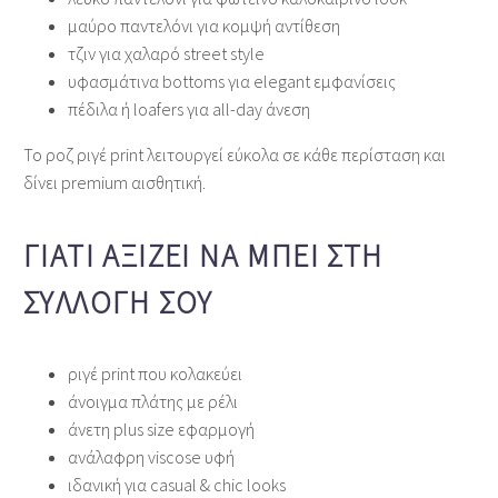
μαύρο παντελόνι για κομψή αντίθεση
τζιν για χαλαρό street style
υφασμάτινα bottoms για elegant εμφανίσεις
πέδιλα ή loafers για all‑day άνεση
Το ροζ ριγέ print λειτουργεί εύκολα σε κάθε περίσταση και
δίνει premium αισθητική.
ΓΙΑΤΊ ΑΞΊΖΕΙ ΝΑ ΜΠΕΙ ΣΤΗ
ΣΥΛΛΟΓΉ ΣΟΥ
ριγέ print που κολακεύει
άνοιγμα πλάτης με ρέλι
άνετη plus size εφαρμογή
ανάλαφρη viscose υφή
ιδανική για casual & chic looks