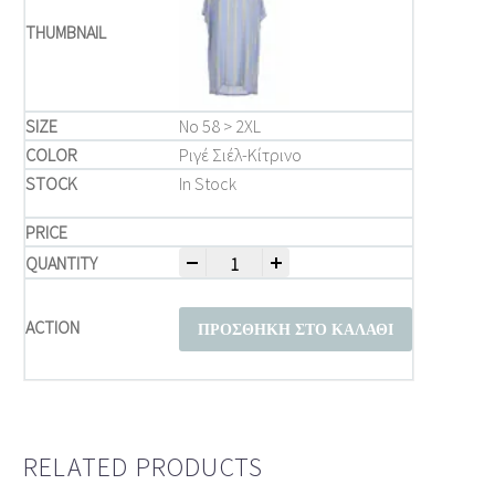
Νο 58 > 2XL
Ριγέ Σιέλ-Κίτρινο
In Stock
-
+
Μπλούζες Μεγάλα Μεγέθη – Ροζ Ριγέ Μπλ
ΠΡΟΣΘΉΚΗ ΣΤΟ ΚΑΛΆΘΙ
RELATED PRODUCTS