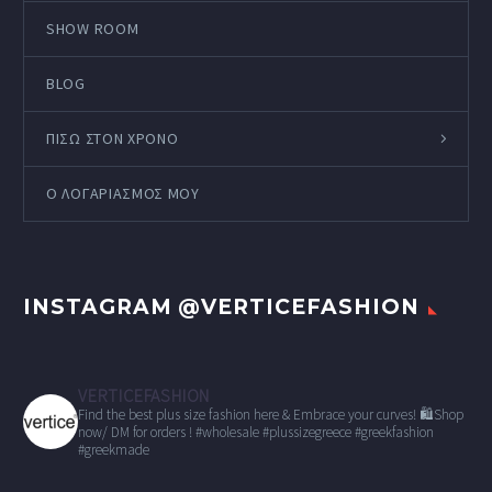
SHOW ROOM
BLOG
ΠΙΣΩ ΣΤΟΝ ΧΡΟΝΟ
Ο ΛΟΓΑΡΙΑΣΜΌΣ ΜΟΥ
INSTAGRAM @VERTICEFASHION
VERTICEFASHION
Find the best plus size fashion here & Embrace your curves!
🛍Shop
now/ DM for orders !
#wholesale
#plussizegreece #greekfashion
#greekmade