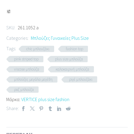
SKU:
261.1052 a
Categories:
Μπλούζες Γυναικείες Plus Size
Tags:
chic μπλουζάκι
fashion top
pink striped top
plus size μπλούζα
viscose μπλούζα
καλοκαιρινή μπλούζα
μπλούζες μεγάλα μεγέθη
ριγέ μπλουζάκι
ροζ μπλούζα
Μάρκα:
VERTICE plus size fashion
Share: