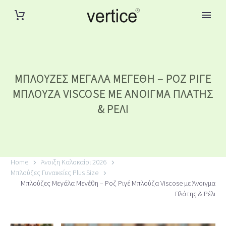
ΜΠΛΟΎΖΕΣ ΜΕΓΆΛΑ ΜΕΓΈΘΗ – ΡΟΖ ΡΙΓΈ
ΜΠΛΟΎΖΑ VISCOSE ΜΕ ΆΝΟΙΓΜΑ ΠΛΆΤΗΣ
& ΡΈΛΙ
Home
Άνοιξη Καλοκαίρι 2026
Μπλούζες Γυναικείες Plus Size
Μπλούζες Μεγάλα Μεγέθη – Ροζ Ριγέ Μπλούζα Viscose με Άνοιγμα
Πλάτης & Ρέλι