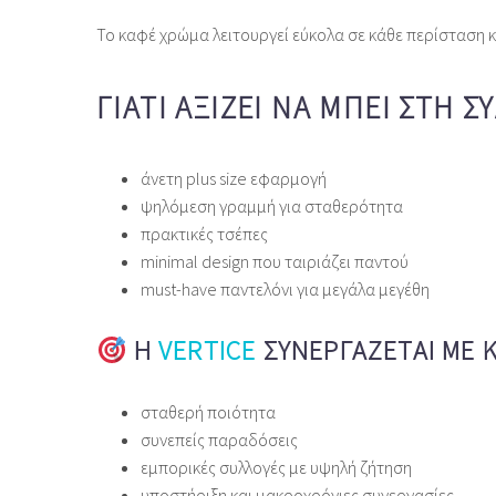
Το καφέ χρώμα λειτουργεί εύκολα σε κάθε περίσταση κα
ΓΙΑΤΊ ΑΞΊΖΕΙ ΝΑ ΜΠΕΙ ΣΤΗ 
άνετη plus size εφαρμογή
ψηλόμεση γραμμή για σταθερότητα
πρακτικές τσέπες
minimal design που ταιριάζει παντού
must‑have παντελόνι για μεγάλα μεγέθη
Η
VERTICE
ΣΥΝΕΡΓΆΖΕΤΑΙ ΜΕ 
σταθερή ποιότητα
συνεπείς παραδόσεις
εμπορικές συλλογές με υψηλή ζήτηση
υποστήριξη και μακροχρόνιες συνεργασίες