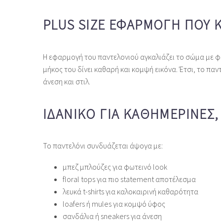
PLUS SIZE ΕΦΑΡΜΟΓΉ ΠΟΥ 
Η εφαρμογή του παντελονιού αγκαλιάζει το σώμα με φυ
μήκος του δίνει καθαρή και κομψή εικόνα. Έτσι, το παν
άνεση και στιλ.
ΙΔΑΝΙΚΌ ΓΙΑ ΚΑΘΗΜΕΡΙΝΈΣ,
Το παντελόνι συνδυάζεται άψογα με:
μπεζ μπλούζες για φωτεινό look
floral tops για πιο statement αποτέλεσμα
λευκά t‑shirts για καλοκαιρινή καθαρότητα
loafers ή mules για κομψό ύφος
σανδάλια ή sneakers για άνεση