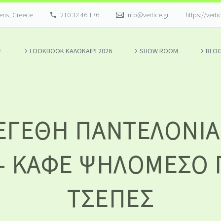
hens, Greece
210 32 46 176
info@vertice.gr
https://verti
Σ
LOOKBOOK ΚΑΛΟΚΑΊΡΙ 2026
SHOW ROOM
BLO
ΕΓΈΘΗ ΠΑΝΤΕΛΌΝΙΑ 
 – ΚΑΦΈ ΨΗΛΌΜΕΣΟ 
ΤΣΈΠΕΣ