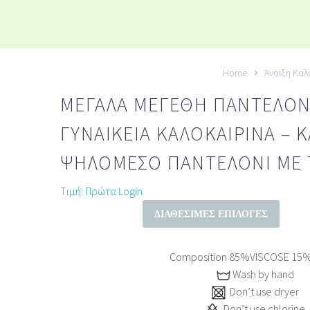
Home
Άνοιξη Καλ
ΜΕΓΆΛΑ ΜΕΓΈΘΗ ΠΑΝΤΕΛΌΝ
ΓΥΝΑΙΚΕΊΑ ΚΑΛΟΚΑΙΡΙΝΆ – 
ΨΗΛΌΜΕΣΟ ΠΑΝΤΕΛΌΝΙ ΜΕ 
Τιμή: Πρώτα Login
ΔΙΑΘΈΣΙΜΕΣ ΕΠΙΛΟΓΈΣ
Composition 85%VISCOSE 15
Wash by hand
Don’t use dryer
Don’t use chlorine