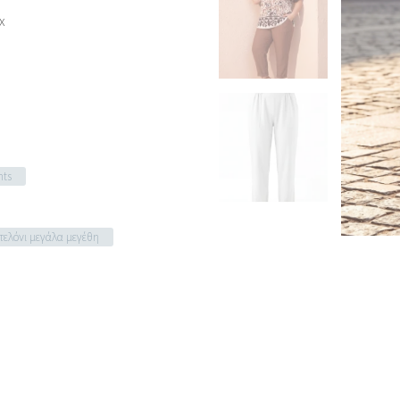
x
nts
τελόνι μεγάλα μεγέθη