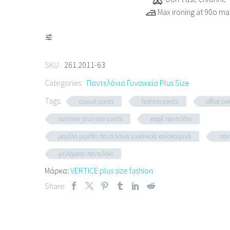
Max ironing at 90ο ma
SKU:
261.2011-63
Categories:
Παντελόνια Γυναικεία Plus Size
Tags:
casual pants
fashion pants
office pa
summer plus size pants
καφέ παντελόνι
μεγάλα μεγέθη παντελόνια γυναικεία καλοκαιρινά
παν
ψηλόμεσο παντελόνι
Μάρκα:
VERTICE plus size fashion
Share: