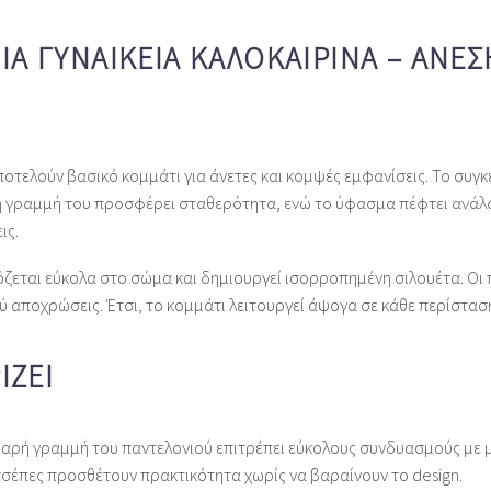
 ΓΥΝΑΙΚΕΊΑ ΚΑΛΟΚΑΙΡΙΝΆ – ΆΝΕΣ
οτελούν βασικό κομμάτι για άνετες και κομψές εμφανίσεις. Το συγ
 γραμμή του προσφέρει σταθερότητα, ενώ το ύφασμα πέφτει ανάλαφρα
ις.
όζεται εύκολα στο σώμα και δημιουργεί ισορροπημένη σιλουέτα. Οι 
ού αποχρώσεις. Έτσι, το κομμάτι λειτουργεί άψογα σε κάθε περίστασ
ΊΖΕΙ
αρή γραμμή του παντελονιού επιτρέπει εύκολους συνδυασμούς με μπλ
σέπες προσθέτουν πρακτικότητα χωρίς να βαραίνουν το design.