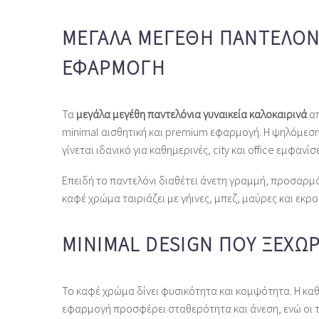
ΜΕΓΆΛΑ ΜΕΓΈΘΗ ΠΑΝΤΕΛΌΝΙΑ
ΕΦΑΡΜΟΓΉ
Τα
μεγάλα μεγέθη παντελόνια γυναικεία καλοκαιρινά
απ
minimal αισθητική και premium εφαρμογή. Η ψηλόμεση
γίνεται ιδανικό για καθημερινές, city και office εμφανίσε
Επειδή το παντελόνι διαθέτει άνετη γραμμή, προσαρμ
καφέ χρώμα ταιριάζει με γήινες, μπεζ, μαύρες και εκρ
MINIMAL DESIGN ΠΟΥ ΞΕΧΩΡ
Το καφέ χρώμα δίνει φυσικότητα και κομψότητα. Η καθ
εφαρμογή προσφέρει σταθερότητα και άνεση, ενώ οι τ