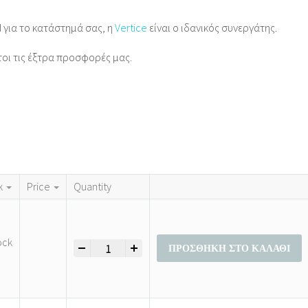
d για το κατάστημά σας, η
Vertice
είναι ο ιδανικός συνεργάτης.
τοι τις έξτρα προσφορές μας.
k
Price
Quantity
ock
-
+
Μεγάλα Μεγέθη Παντελόνια Γυναικεία Καλοκαιρι
ΠΡΟΣΘΉΚΗ ΣΤΟ ΚΑΛΆΘΙ