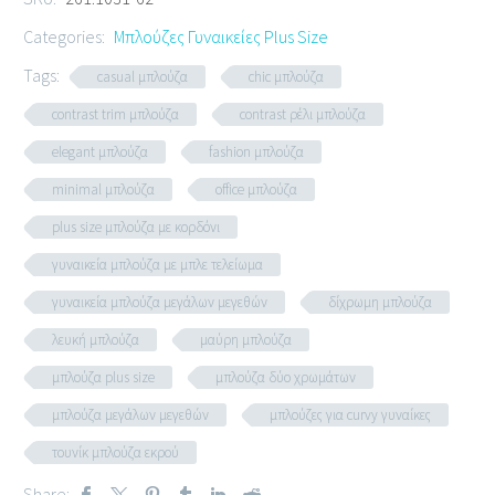
Categories:
Μπλούζες Γυναικείες Plus Size
Tags:
casual μπλούζα
chic μπλούζα
contrast trim μπλούζα
contrast ρέλι μπλούζα
elegant μπλούζα
fashion μπλούζα
minimal μπλούζα
office μπλούζα
plus size μπλούζα με κορδόνι
γυναικεία μπλούζα με μπλε τελείωμα
γυναικεία μπλούζα μεγάλων μεγεθών
δίχρωμη μπλούζα
λευκή μπλούζα
μαύρη μπλούζα
μπλούζα plus size
μπλούζα δύο χρωμάτων
μπλούζα μεγάλων μεγεθών
μπλούζες για curvy γυναίκες
τουνίκ μπλούζα εκρού
Share: