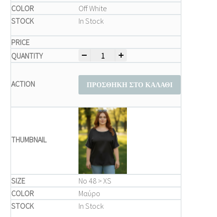
Off White
In Stock
-
+
Μπλούζα Plus Size Δίχρωμη με Contrast T
ΠΡΟΣΘΉΚΗ ΣΤΟ ΚΑΛΆΘΙ
Νο 48 > XS
Μαύρο
In Stock