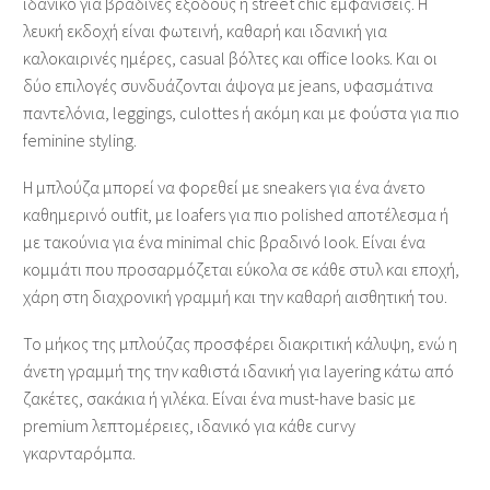
ιδανικό για βραδινές εξόδους ή street chic εμφανίσεις. Η
λευκή εκδοχή είναι φωτεινή, καθαρή και ιδανική για
καλοκαιρινές ημέρες, casual βόλτες και office looks. Και οι
δύο επιλογές συνδυάζονται άψογα με jeans, υφασμάτινα
παντελόνια, leggings, culottes ή ακόμη και με φούστα για πιο
feminine styling.
Η μπλούζα μπορεί να φορεθεί με sneakers για ένα άνετο
καθημερινό outfit, με loafers για πιο polished αποτέλεσμα ή
με τακούνια για ένα minimal chic βραδινό look. Είναι ένα
κομμάτι που προσαρμόζεται εύκολα σε κάθε στυλ και εποχή,
χάρη στη διαχρονική γραμμή και την καθαρή αισθητική του.
Το μήκος της μπλούζας προσφέρει διακριτική κάλυψη, ενώ η
άνετη γραμμή της την καθιστά ιδανική για layering κάτω από
ζακέτες, σακάκια ή γιλέκα. Είναι ένα must‑have basic με
premium λεπτομέρειες, ιδανικό για κάθε curvy
γκαρνταρόμπα.