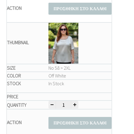
ΠΡΟΣΘΉΚΗ ΣΤΟ ΚΑΛΆΘΙ
Νο 58 > 2XL
Off White
In Stock
-
+
Μπλούζα Plus Size Δίχρωμη με Contrast T
ΠΡΟΣΘΉΚΗ ΣΤΟ ΚΑΛΆΘΙ