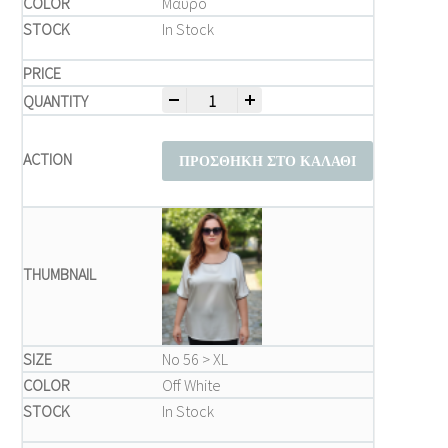
Μαύρο
In Stock
-
+
Μπλούζα Plus Size Δίχρωμη με Contrast T
ΠΡΟΣΘΉΚΗ ΣΤΟ ΚΑΛΆΘΙ
Νο 56 > XL
Off White
In Stock