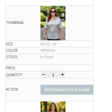
Νο 52 > M
Off White
In Stock
-
+
Μπλούζα Plus Size Δίχρωμη με Contrast T
ΠΡΟΣΘΉΚΗ ΣΤΟ ΚΑΛΆΘΙ