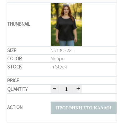
Νο 58 > 2XL
Μαύρο
In Stock
-
+
Μπλούζα Plus Size Δίχρωμη με Contrast T
ΠΡΟΣΘΉΚΗ ΣΤΟ ΚΑΛΆΘΙ