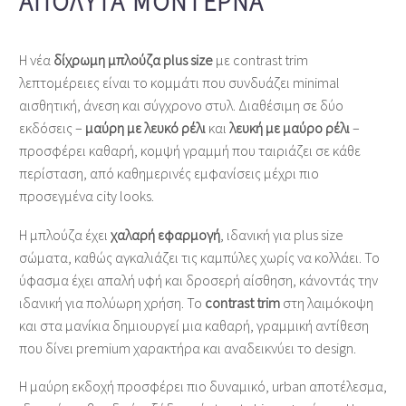
ΑΠΌΛΥΤΑ ΜΟΝΤΈΡΝΑ
Η νέα
δίχρωμη μπλούζα plus size
με contrast trim
λεπτομέρειες είναι το κομμάτι που συνδυάζει minimal
αισθητική, άνεση και σύγχρονο στυλ. Διαθέσιμη σε δύο
εκδόσεις –
μαύρη με λευκό ρέλι
και
λευκή με μαύρο ρέλι
–
προσφέρει καθαρή, κομψή γραμμή που ταιριάζει σε κάθε
περίσταση, από καθημερινές εμφανίσεις μέχρι πιο
προσεγμένα city looks.
Η μπλούζα έχει
χαλαρή εφαρμογή
, ιδανική για plus size
σώματα, καθώς αγκαλιάζει τις καμπύλες χωρίς να κολλάει. Το
ύφασμα έχει απαλή υφή και δροσερή αίσθηση, κάνοντάς την
ιδανική για πολύωρη χρήση. Το
contrast trim
στη λαιμόκοψη
και στα μανίκια δημιουργεί μια καθαρή, γραμμική αντίθεση
που δίνει premium χαρακτήρα και αναδεικνύει το design.
Η μαύρη εκδοχή προσφέρει πιο δυναμικό, urban αποτέλεσμα,