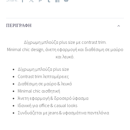
ΠΕΡΙΓΡΑΦΉ
Δίχρωμη μπλούζα plus size με contrast trim.
Minimal chic design, άνετη εφαρμογή και διαθέσιμη σε μαύρο
και λευκό.
Δίχρωμη μπλούζα plus size
Contrast trim λεπτομέρειες
Διαθέσιμη σε μαύρο & λευκό
Minimal chic αισθητική
Άνετη εφαρμογή & δροσερό ύφασμα
Ιδανική για office & casual looks
Συνδυάζεται με jeans & υφασμάτινα παντελόνια