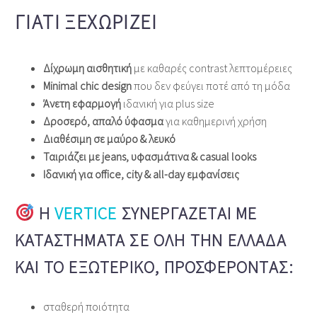
ΓΙΑΤΊ ΞΕΧΩΡΊΖΕΙ
Δίχρωμη αισθητική
με καθαρές contrast λεπτομέρειες
Minimal chic design
που δεν φεύγει ποτέ από τη μόδα
Άνετη εφαρμογή
ιδανική για plus size
Δροσερό, απαλό ύφασμα
για καθημερινή χρήση
Διαθέσιμη σε μαύρο & λευκό
Ταιριάζει με jeans, υφασμάτινα & casual looks
Ιδανική για office, city & all‑day εμφανίσεις
Η
VERTICE
ΣΥΝΕΡΓΆΖΕΤΑΙ ΜΕ
ΚΑΤΑΣΤΉΜΑΤΑ ΣΕ ΌΛΗ ΤΗΝ ΕΛΛΆΔΑ
ΚΑΙ ΤΟ ΕΞΩΤΕΡΙΚΌ, ΠΡΟΣΦΈΡΟΝΤΑΣ:
σταθερή ποιότητα