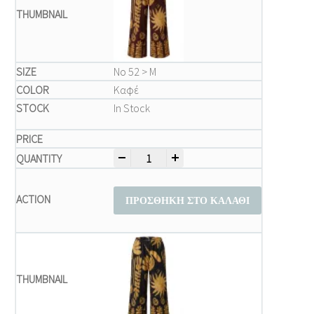
Νο 52 > M
Καφέ
In Stock
-
+
Μπλούζα Παντελόνι Plus Size – Καφέ Παν
ΠΡΟΣΘΉΚΗ ΣΤΟ ΚΑΛΆΘΙ