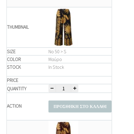
Νο 50 > S
Μαύρο
In Stock
-
+
Μπλούζα Παντελόνι Plus Size – Καφέ Παν
ΠΡΟΣΘΉΚΗ ΣΤΟ ΚΑΛΆΘΙ