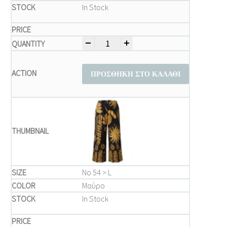
In Stock
-
+
Μπλούζα Παντελόνι Plus Size – Καφέ Παν
ΠΡΟΣΘΉΚΗ ΣΤΟ ΚΑΛΆΘΙ
Νο 54 > L
Μαύρο
In Stock