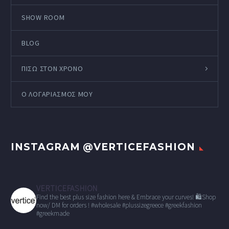
SHOW ROOM
BLOG
ΠΙΣΩ ΣΤΟΝ ΧΡΟΝΟ
Ο ΛΟΓΑΡΙΑΣΜΌΣ ΜΟΥ
INSTAGRAM @VERTICEFASHION
VERTICEFASHION
Find the best plus size fashion here & Embrace your curves!
🛍Shop
now/ DM for orders !
#wholesale
#plussizegreece #greekfashion
#greekmade