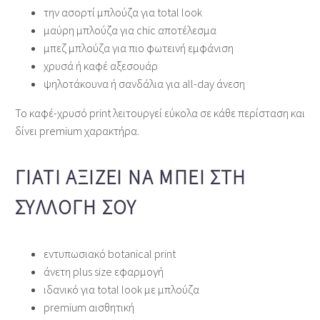
την ασορτί μπλούζα για total look
μαύρη μπλούζα για chic αποτέλεσμα
μπεζ μπλούζα για πιο φωτεινή εμφάνιση
χρυσά ή καφέ αξεσουάρ
ψηλοτάκουνα ή σανδάλια για all‑day άνεση
Το καφέ‑χρυσό print λειτουργεί εύκολα σε κάθε περίσταση και
δίνει premium χαρακτήρα.
ΓΙΑΤΊ ΑΞΊΖΕΙ ΝΑ ΜΠΕΙ ΣΤΗ
ΣΥΛΛΟΓΉ ΣΟΥ
εντυπωσιακό botanical print
άνετη plus size εφαρμογή
ιδανικό για total look με μπλούζα
premium αισθητική