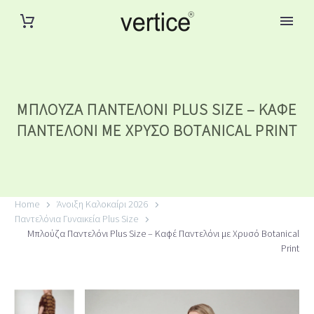
ΜΠΛΟΎΖΑ ΠΑΝΤΕΛΌΝΙ PLUS SIZE – ΚΑΦΈ
ΠΑΝΤΕΛΌΝΙ ΜΕ ΧΡΥΣΌ BOTANICAL PRINT
Home
Άνοιξη Καλοκαίρι 2026
Παντελόνια Γυναικεία Plus Size
Μπλούζα Παντελόνι Plus Size – Καφέ Παντελόνι με Χρυσό Botanical
Print