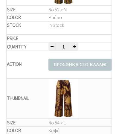
Νο 52 > M
Μαύρο
In Stock
-
+
Μπλούζα Παντελόνι Plus Size – Καφέ Παν
ΠΡΟΣΘΉΚΗ ΣΤΟ ΚΑΛΆΘΙ
Νο 54 > L
Καφέ