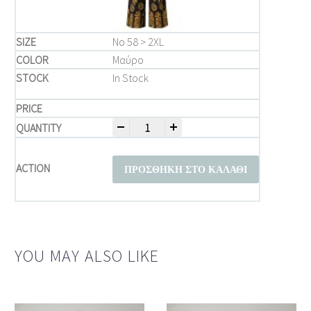
Νο 58 > 2XL
Μαύρο
In Stock
-
+
Μπλούζα Παντελόνι Plus Size – Καφέ Παν
ΠΡΟΣΘΉΚΗ ΣΤΟ ΚΑΛΆΘΙ
YOU MAY ALSO LIKE