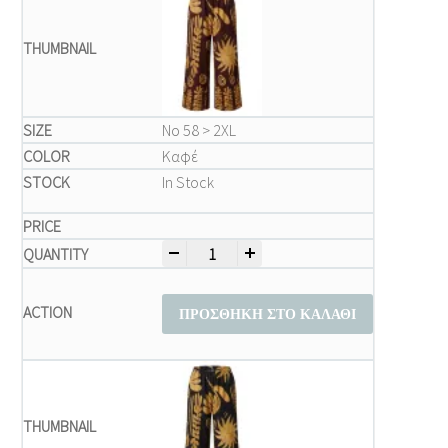
Νο 58 > 2XL
Καφέ
In Stock
-
+
Μπλούζα Παντελόνι Plus Size – Καφέ Παν
ΠΡΟΣΘΉΚΗ ΣΤΟ ΚΑΛΆΘΙ