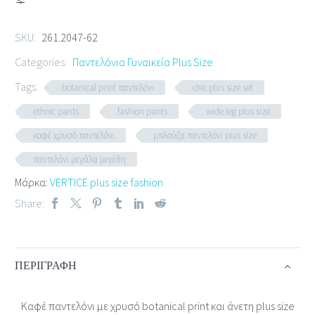
SKU:
261.2047-62
Categories:
Παντελόνια Γυναικεία Plus Size
Tags:
botanical print παντελόνι
chic plus size set
ethnic pants
fashion pants
wide leg plus size
καφέ χρυσό παντελόνι
μπλούζα παντελόνι plus size
παντελόνι μεγάλα μεγέθη
Μάρκα:
VERTICE plus size fashion
Share:
ΠΕΡΙΓΡΑΦΉ
Καφέ παντελόνι με χρυσό botanical print και άνετη plus size