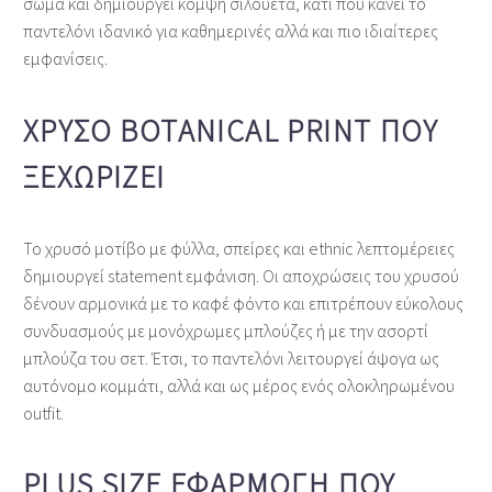
σώμα και δημιουργεί κομψή σιλουέτα, κάτι που κάνει το
παντελόνι ιδανικό για καθημερινές αλλά και πιο ιδιαίτερες
εμφανίσεις.
ΧΡΥΣΌ BOTANICAL PRINT ΠΟΥ
ΞΕΧΩΡΊΖΕΙ
Το χρυσό μοτίβο με φύλλα, σπείρες και ethnic λεπτομέρειες
δημιουργεί statement εμφάνιση. Οι αποχρώσεις του χρυσού
δένουν αρμονικά με το καφέ φόντο και επιτρέπουν εύκολους
συνδυασμούς με μονόχρωμες μπλούζες ή με την ασορτί
μπλούζα του σετ. Έτσι, το παντελόνι λειτουργεί άψογα ως
αυτόνομο κομμάτι, αλλά και ως μέρος ενός ολοκληρωμένου
outfit.
PLUS SIZE ΕΦΑΡΜΟΓΉ ΠΟΥ