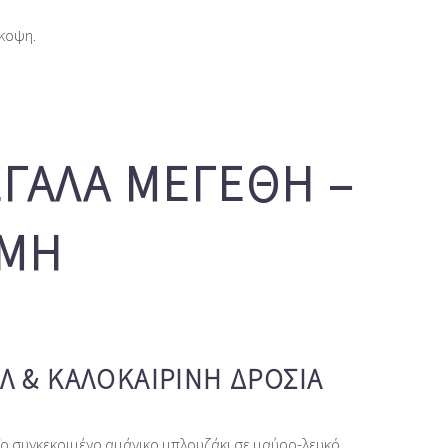
όκοψη.
ΕΓΆΛΑ ΜΕΓΈΘΗ –
ΜΜΉ
Λ & ΚΑΛΟΚΑΙΡΙΝΉ ΔΡΟΣΙΆ
Το συγκεκριμένο αμάνικο μπλουζάκι σε μαύρο‑λευκό