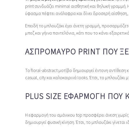
print συνδυάζει minimal αισθητική και θηλυκή γραμμή.
ύφασμα πέφτει ανάλαφρα και δίνει δροσερή αίσθηση, κά
Επειδή το μπλουζάκι έχει άνετη γραμμή, προσαρμόζετα
μπεζ και γήινα παντελόνια, κάτι που το κάνει εξαιρετικά
ΑΣΠΡΌΜΑΥΡΟ PRINT ΠΟΥ ΞΕ
Το floral‑abstract μοτίβο δημιουργεί έντονη αντίθεση
casual, city και καλοκαιρινά looks. Έτσι, το μπλουζά
PLUS SIZE ΕΦΑΡΜΟΓΉ ΠΟΥ 
Η εφαρμογή του αμάνικου top προσφέρει άνεση χωρίς ν
δημιουργεί φυσική κίνηση. Έτσι, το μπλουζάκι γίνεται 