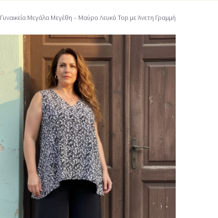
Γυναικεία Μεγάλα Μεγέθη – Μαύρο Λευκό Top με Άνετη Γραμμή