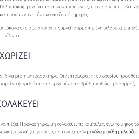
 Η V λαιμόκοψη ανοίγει το ντεκολτέ και φωτίζει το πρόσωπο, ενώ η 
τι που το κάνει ιδανικό για ζεστές ημέρες.
ι εύκολα στο σώμα και δημιουργεί ισορροπημένη σιλουέτα. Επιπλέον
 ευέλικτο.
ΧΩΡΊΖΕΙ
 και δίνει premium χαρακτήρα. Οι λεπτομέρειες του σχεδίου προσθέτ
κι μπορεί να φορεθεί από το πρωί μέχρι το βράδυ, καθώς προσαρμόζετ
ΚΟΛΑΚΕΎΕΙ
α πιέζει. Η χαλαρή γραμμή κολακεύει τις καμπύλες, ενώ το μήκος τ
ιδανική επιλογή για γυναίκες που αναζητούν
μεγάλα μεγέθη μπλούζες 