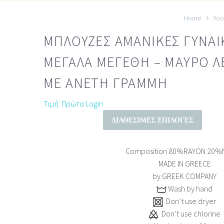
Home
Άνο
ΜΠΛΟΎΖΕΣ ΑΜΆΝΙΚΕΣ ΓΥΝΑΙ
ΜΕΓΆΛΑ ΜΕΓΈΘΗ – ΜΑΎΡΟ Λ
ΜΕ ΆΝΕΤΗ ΓΡΑΜΜΉ
Τιμή: Πρώτα Login
ΔΙΑΘΈΣΙΜΕΣ ΕΠΙΛΟΓΈΣ
Composition
80%RAYON 20%
MADE IN GREECE
by GREEK COMPANY
Wash by hand
Don’t use dryer
Don’t use chlorine