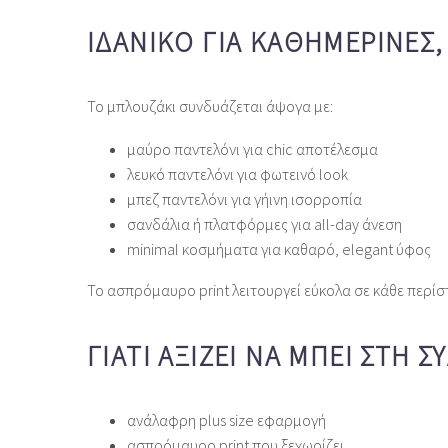
ΙΔΑΝΙΚΌ ΓΙΑ ΚΑΘΗΜΕΡΙΝΈΣ,
Το μπλουζάκι συνδυάζεται άψογα με:
μαύρο παντελόνι για chic αποτέλεσμα
λευκό παντελόνι για φωτεινό look
μπεζ παντελόνι για γήινη ισορροπία
σανδάλια ή πλατφόρμες για all‑day άνεση
minimal κοσμήματα για καθαρό, elegant ύφος
Το ασπρόμαυρο print λειτουργεί εύκολα σε κάθε περίστ
ΓΙΑΤΊ ΑΞΊΖΕΙ ΝΑ ΜΠΕΙ ΣΤΗ 
ανάλαφρη plus size εφαρμογή
ασπρόμαυρο print που ξεχωρίζει