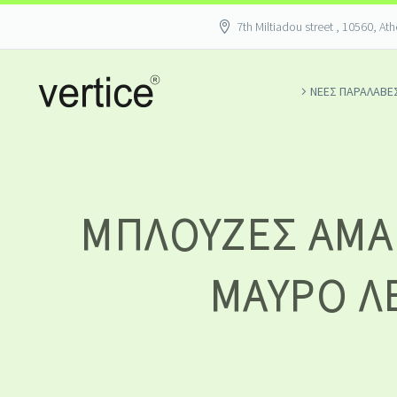
7th Miltiadou street , 10560, At
ΝΕΕΣ ΠΑΡΑΛΑΒΕ
ΜΠΛΟΎΖΕΣ ΑΜΆΝ
ΜΑΎΡΟ Λ