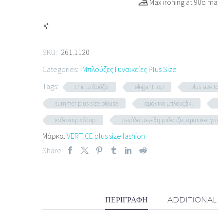
Max ironing at 90ο ma
SKU:
261.1120
Categories:
Μπλούζες Γυναικείες Plus Size
Tags:
chic μπλούζα
elegant top
plus size t
summer plus size blouse
αμάνικο μπλουζάκι
καλοκαιρινό top
μεγάλα μεγέθη μπλούζες αμάνικες γυ
Μάρκα:
VERTICE plus size fashion
Share:
ΠΕΡΙΓΡΑΦΉ
ADDITIONAL