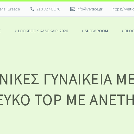
hens, Greece
210 32 46 176
info@vertice.gr
https://verti
Σ
LOOKBOOK ΚΑΛΟΚΑΊΡΙ 2026
SHOW ROOM
BLO
ΙΚΕΣ ΓΥΝΑΙΚΕΊΑ Μ
ΕΥΚΌ TOP ΜΕ ΆΝΕΤ