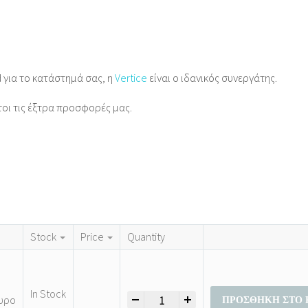
d για το κατάστημά σας, η
Vertice
είναι ο ιδανικός συνεργάτης.
τοι τις έξτρα προσφορές μας.
Stock
Price
Quantity
In Stock
-
+
Μπλούζες Αμάνικες Γυναικεία Μεγάλα
υρο
ΠΡΟΣΘΉΚΗ ΣΤΟ 