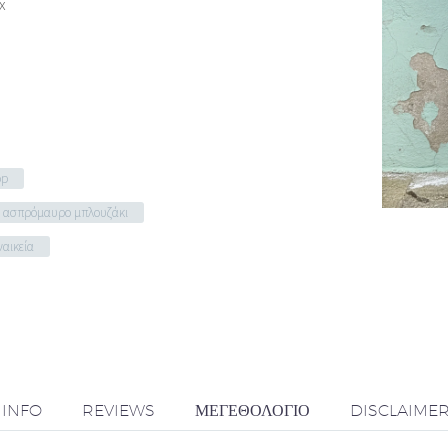
x
op
ασπρόμαυρο μπλουζάκι
ναικεία
 INFO
REVIEWS
ΜΕΓΕΘΟΛΌΓΙΟ
DISCLAIME