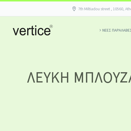
7th Miltiadou street , 10560, At
ΝΕΕΣ ΠΑΡΑΛΑΒΕ
ΛΕΥΚΉ ΜΠΛΟΎΖΑ