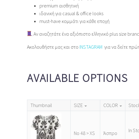
premium αισθητική
ιδανική για casual & office looks
must‑have κομμάτι για κάθε εποχή
Αν αναζητάτε ένα αξιόπιστο ελληνικό plus size bran
Ακολουθήστε μας και στο
INSTAGRAM
για να δείτε πρώ
AVAILABLE OPTIONS
Thumbnail
SIZE
COLOR
Stoc
In St
Νο 48 > XS
Άσπρο