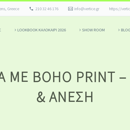
hens, Greece
210 32 46 176
info@vertice.gr
https://verti
Σ
LOOKBOOK ΚΑΛΟΚΑΊΡΙ 2026
SHOW ROOM
BLO
 ΜΕ BOHO PRINT – 
& ΆΝΕΣΗ