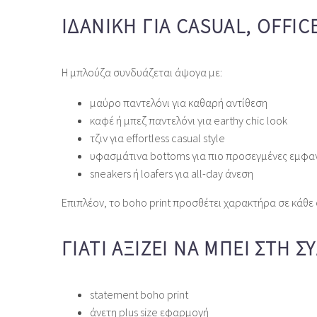
ΙΔΑΝΙΚΉ ΓΙΑ CASUAL, OFFIC
Η μπλούζα συνδυάζεται άψογα με:
μαύρο παντελόνι για καθαρή αντίθεση
καφέ ή μπεζ παντελόνι για earthy chic look
τζιν για effortless casual style
υφασμάτινα bottoms για πιο προσεγμένες εμφαν
sneakers ή loafers για all‑day άνεση
Επιπλέον, το boho print προσθέτει χαρακτήρα σε κάθε o
ΓΙΑΤΊ ΑΞΊΖΕΙ ΝΑ ΜΠΕΙ ΣΤΗ 
statement boho print
άνετη plus size εφαρμογή