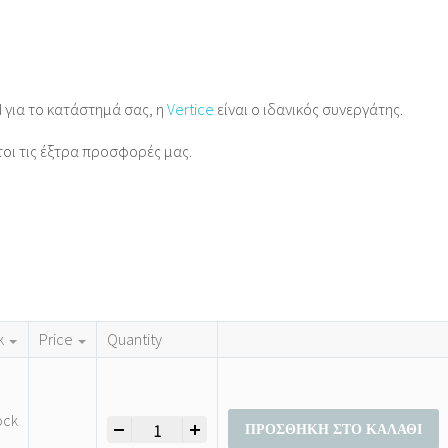
d για το κατάστημά σας, η
Vertice
είναι ο ιδανικός συνεργάτης.
τοι τις έξτρα προσφορές μας.
k
Price
Quantity
ock
-
+
Λευκή Μπλούζα με Boho Print – Plus Size Chic & 
ΠΡΟΣΘΉΚΗ ΣΤΟ ΚΑΛΆΘΙ