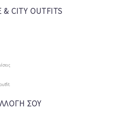
E & CITY OUTFITS
ίσεις
utfit.
ΣΥΛΛΟΓΉ ΣΟΥ