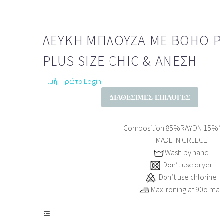
ΛΕΥΚΉ ΜΠΛΟΎΖΑ ΜΕ BOHO P
PLUS SIZE CHIC & ΆΝΕΣΗ
Τιμή: Πρώτα Login
ΔΙΑΘΈΣΙΜΕΣ ΕΠΙΛΟΓΈΣ
Composition
85%RAYON 15%
MADE IN GREECE
Wash by hand
Don’t use dryer
Don’t use chlorine
Max ironing at 90ο ma