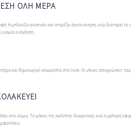
ΝΕΣΗ ΌΛΗ ΜΈΡΑ
ή. Η μπλούζα αναπνέει και στηρίζει άνετη κίνηση, ενώ διατηρεί το σ
ς καμία ενόχληση.
ήρα και δημιουργεί ισορροπία στο look. Οι γήινες αποχρώσεις ται
ΚΟΛΑΚΕΎΕΙ
άει στο σώμα. Το μήκος της καλύπτει διακριτικά, ενώ η χαλαρή εφαρ
 εμφανίσεις.