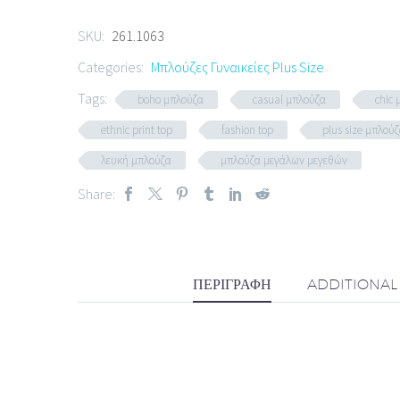
SKU:
261.1063
Categories:
Μπλούζες Γυναικείες Plus Size
Tags:
boho μπλούζα
casual μπλούζα
chic
ethnic print top
fashion top
plus size μπλού
λευκή μπλούζα
μπλούζα μεγάλων μεγεθών
Share:
ΠΕΡΙΓΡΑΦΉ
ADDITIONAL