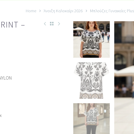
Home
Άνοιξη Καλοκαίρι 2026
Μπλούζες Γυναικείες Plus
RINT –
NYLON
x