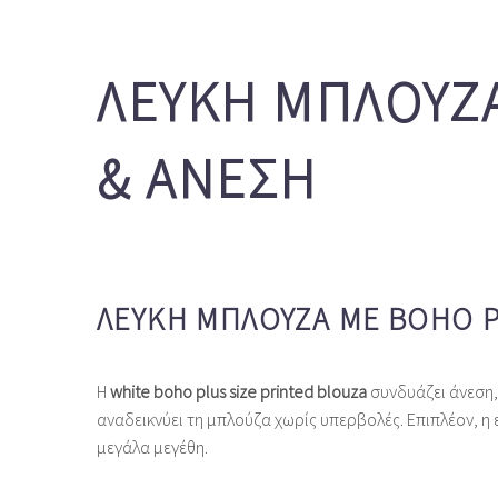
ΛΕΥΚΉ ΜΠΛΟΎΖΑ
& ΆΝΕΣΗ
ΛΕΥΚΉ ΜΠΛΟΎΖΑ ΜΕ BOHO PR
Η
white boho plus size printed blouza
συνδυάζει άνεση,
αναδεικνύει τη μπλούζα χωρίς υπερβολές. Επιπλέον, η 
μεγάλα μεγέθη.