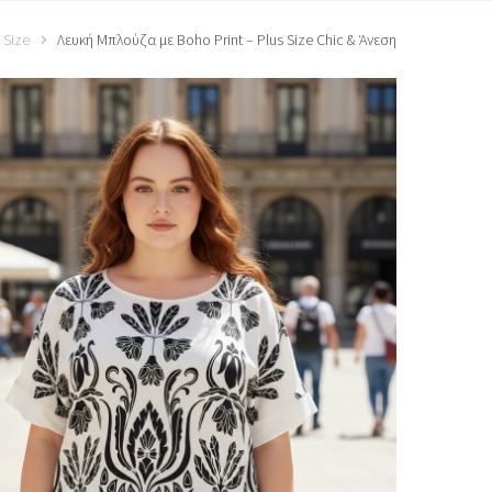
 Size
Λευκή Μπλούζα με Boho Print – Plus Size Chic & Άνεση