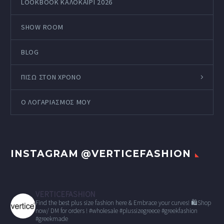
LOOKBOOK ΚΑΛΟΚΑΊΡΙ 2026
SHOW ROOM
BLOG
ΠΙΣΩ ΣΤΟΝ ΧΡΟΝΟ
Ο ΛΟΓΑΡΙΑΣΜΌΣ ΜΟΥ
INSTAGRAM @VERTICEFASHION
VERTICEFASHION
Find the best plus size fashion here & Embrace your curves!
🛍Shop
now/ DM for orders !
#wholesale
#plussizegreece #greekfashion
#greekmade