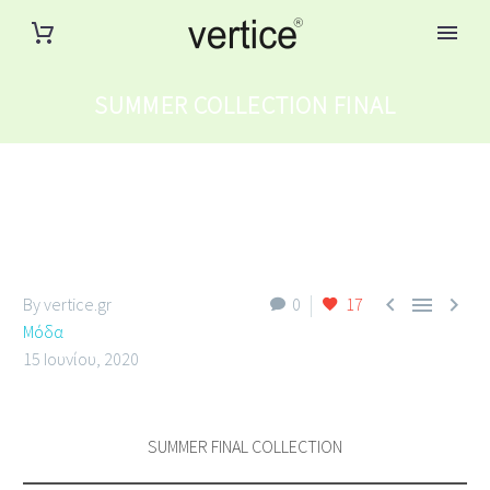
SUMMER COLLECTION FINAL



By vertice.gr
0
17
Μόδα
15 Ιουνίου, 2020
SUMMER FINAL COLLECTION