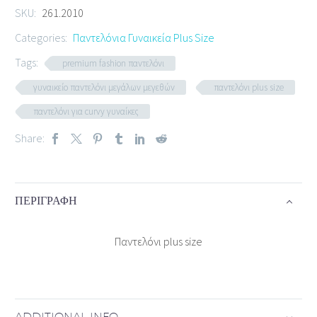
SKU:
261.2010
Categories:
Παντελόνια Γυναικεία Plus Size
Tags:
premium fashion παντελόνι
γυναικείο παντελόνι μεγάλων μεγεθών
παντελόνι plus size
παντελόνι για curvy γυναίκες
Share:
ΠΕΡΙΓΡΑΦΉ
Παντελόνι plus size
ADDITIONAL INFO