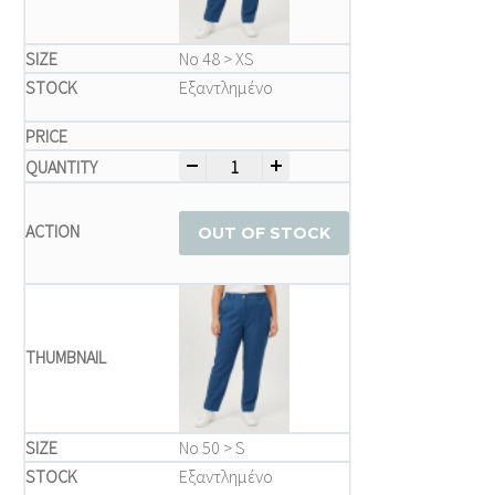
Νο 48 > XS
Εξαντλημένο
-
+
Παντελόνι μεγάλα μεγέθη quantity
OUT OF STOCK
Νο 50 > S
Εξαντλημένο