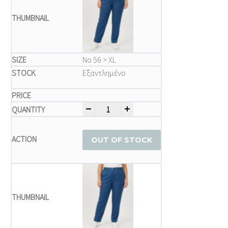
Νο 56 > XL
Εξαντλημένο
-
+
Παντελόνι μεγάλα μεγέθη quantity
OUT OF STOCK