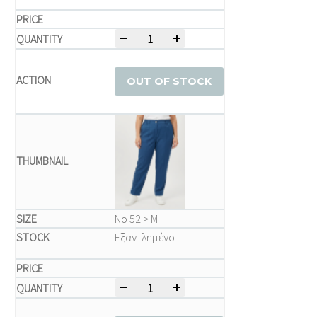
-
+
Παντελόνι μεγάλα μεγέθη quantity
OUT OF STOCK
Νο 52 > M
Εξαντλημένο
-
+
Παντελόνι μεγάλα μεγέθη quantity