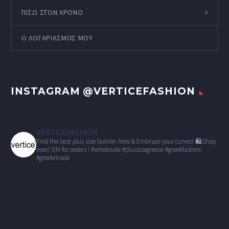
ΠΙΣΩ ΣΤΟΝ ΧΡΟΝΟ
Ο ΛΟΓΑΡΙΑΣΜΌΣ ΜΟΥ
INSTAGRAM @VERTICEFASHION
VERTICEFASHION
Find the best plus size fashion here & Embrace your curves!
🛍Shop
now/ DM for orders !
#wholesale
#plussizegreece #greekfashion
#greekmade