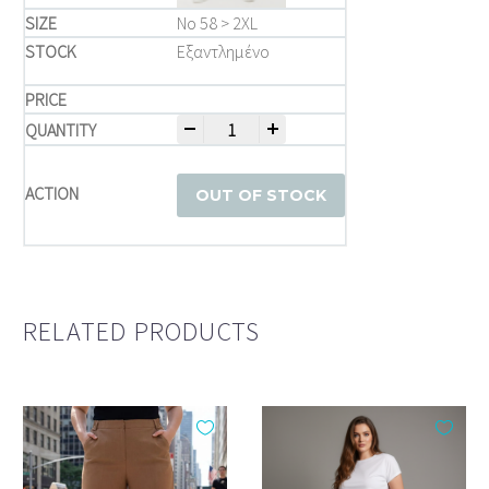
Νο 58 > 2XL
Εξαντλημένο
-
+
Παντελόνι μεγάλα μεγέθη quantity
OUT OF STOCK
RELATED PRODUCTS