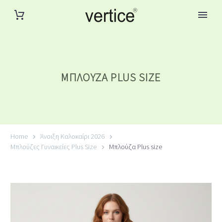
ΜΠΛΟΎΖΑ PLUS SIZE
Home
Άνοιξη Καλοκαίρι 2026
Μπλούζες Γυναικείες Plus Size
Μπλούζα Plus size