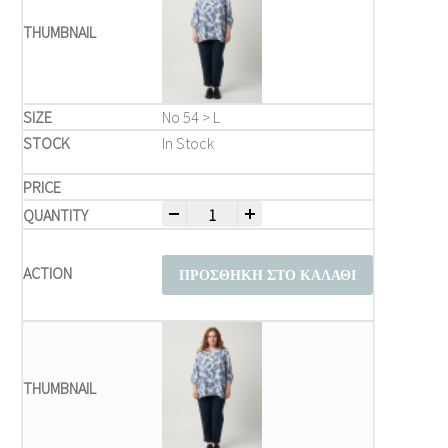
Νο 54 > L
In Stock
-
+
Μπλούζα Plus size quantity
ΠΡΟΣΘΉΚΗ ΣΤΟ ΚΑΛΆΘΙ