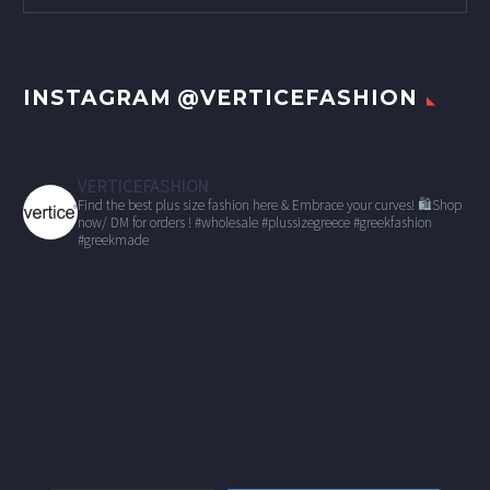
INSTAGRAM @VERTICEFASHION
VERTICEFASHION
Find the best plus size fashion here & Embrace your curves!
🛍Shop
now/ DM for orders !
#wholesale
#plussizegreece #greekfashion
#greekmade