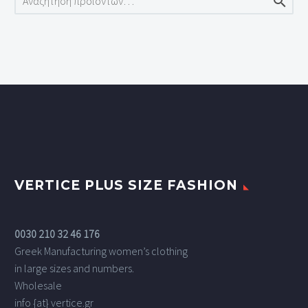

VERTICE PLUS SIZE FASHION
0030 210 32 46 176
Greek Manufacturing women’s clothing
in large sizes and numbers.
Wholesale
info {at} vertice.gr