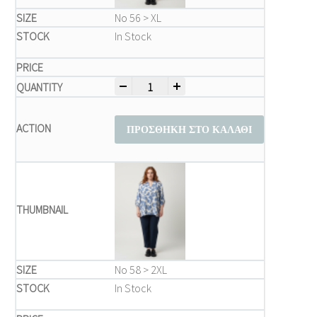
Νο 56 > XL
In Stock
-
+
Μπλούζα Plus size quantity
ΠΡΟΣΘΉΚΗ ΣΤΟ ΚΑΛΆΘΙ
Νο 58 > 2XL
In Stock