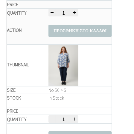
-
+
Μπλούζα Plus size quantity
ΠΡΟΣΘΉΚΗ ΣΤΟ ΚΑΛΆΘΙ
Νο 50 > S
In Stock
-
+
Μπλούζα Plus size quantity