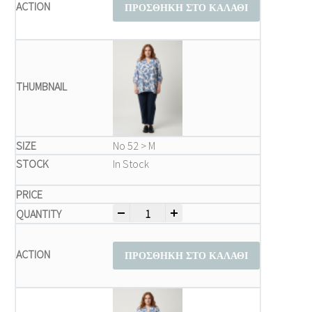
ΠΡΟΣΘΉΚΗ ΣΤΟ ΚΑΛΆΘΙ
Νο 52 > M
In Stock
-
+
Μπλούζα Plus size quantity
ΠΡΟΣΘΉΚΗ ΣΤΟ ΚΑΛΆΘΙ