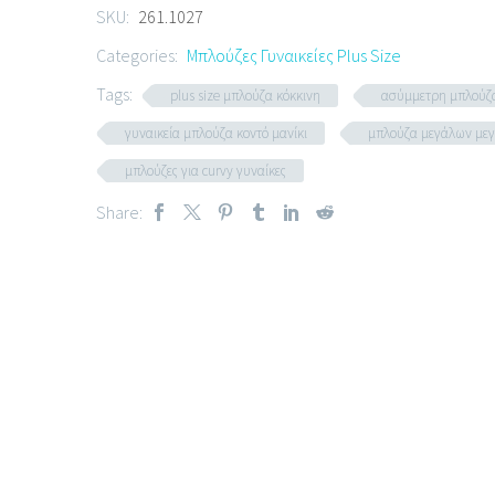
SKU:
261.1027
Categories:
Μπλούζες Γυναικείες Plus Size
Tags:
plus size μπλούζα κόκκινη
ασύμμετρη μπλούζα
γυναικεία μπλούζα κοντό μανίκι
μπλούζα μεγάλων με
μπλούζες για curvy γυναίκες
Share: