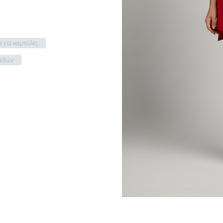
 για καμπύλες
γεθών