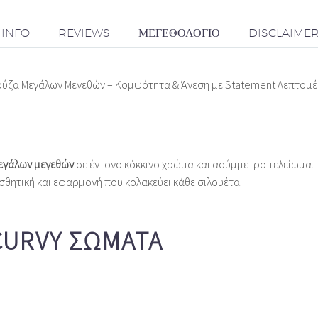
 INFO
REVIEWS
ΜΕΓΕΘΟΛΌΓΙΟ
DISCLAIME
ύζα Μεγάλων Μεγεθών – Κομψότητα & Άνεση με Statement Λεπτομέ
εγάλων μεγεθών
σε έντονο κόκκινο χρώμα και ασύμμετρο τελείωμα. Ι
σθητική και εφαρμογή που κολακεύει κάθε σιλουέτα.
CURVY ΣΏΜΑΤΑ