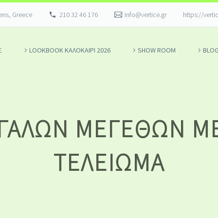
hens, Greece
210 32 46 176
info@vertice.gr
https://verti
Σ
LOOKBOOK ΚΑΛΟΚΑΊΡΙ 2026
SHOW ROOM
BLO
ΓΆΛΩΝ ΜΕΓΕΘΏΝ Μ
ΤΕΛΕΊΩΜΑ