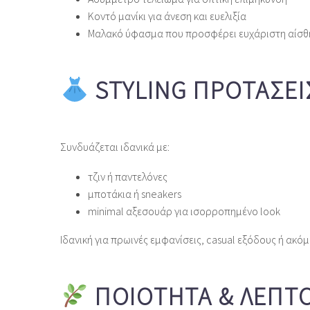
Κοντό μανίκι για άνεση και ευελιξία
Μαλακό ύφασμα που προσφέρει ευχάριστη αίσ
STYLING ΠΡΟΤΆΣΕΙ
Συνδυάζεται ιδανικά με:
τζιν ή παντελόνες
μποτάκια ή sneakers
minimal αξεσουάρ για ισορροπημένο look
Ιδανική για πρωινές εμφανίσεις, casual εξόδους ή ακόμ
ΠΟΙΌΤΗΤΑ & ΛΕΠΤ