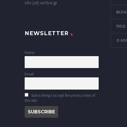
info {at} vertice.gr
BLOG
ΠΙΣΩ
NEWSLETTER
Ο ΛΟ
Name
Email
Subscribing I accept the privacy rules of
this site