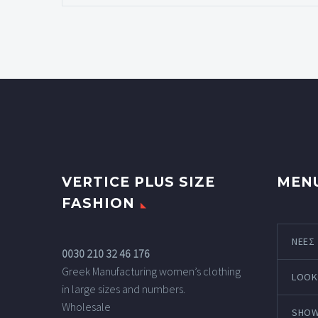
VERTICE PLUS SIZE
MEN
FASHION
ΝΕΕΣ
0030 210 32 46 176
Greek Manufacturing women’s clothing
LOOK
in large sizes and numbers.
Wholesale
SHO