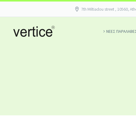
7th Miltiadou street , 10560, At
ΝΕΕΣ ΠΑΡΑΛΑΒΕ