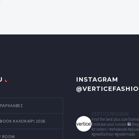
U
INSTAGRAM
@VERTICEFASHI
 ΠΑΡΑΛΑΒΕΣ
VERTICEFASHION
Find the best plus size fashio
BOOK ΚΑΛΟΚΑΊΡΙ 2026
Embrace your curves!
🛍Shop
for orders !
#wholesale
#pluss
#greekfashion #greekmade
W ROOM