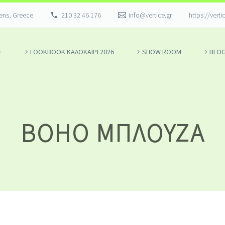
hens, Greece
210 32 46 176
info@vertice.gr
https://verti
Σ
LOOKBOOK ΚΑΛΟΚΑΊΡΙ 2026
SHOW ROOM
BLO
BOHO ΜΠΛΟΎΖΑ