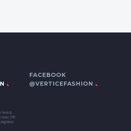
FACEBOOK
ON
@VERTICEFASHION
n here &
 now/ DM
izegreece