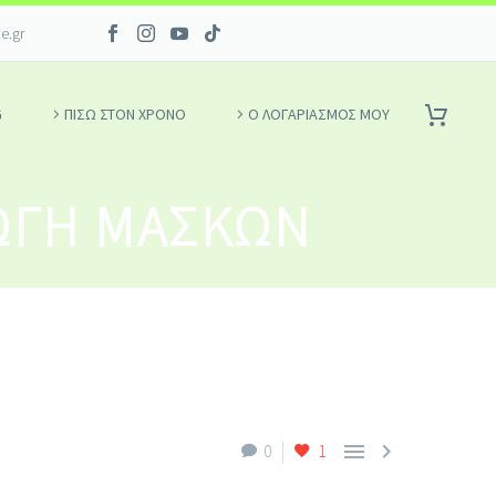
ce.gr
G
ΠΙΣΩ ΣΤΟΝ ΧΡΟΝΟ
Ο ΛΟΓΑΡΙΑΣΜΌΣ ΜΟΥ
ΩΓΉ ΜΑΣΚΏΝ


0
1