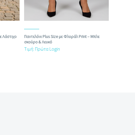
με Λάστιχο
Παντελόνι Plus Size με Φλοράλ Print – Μπλε
σκούρο & Λευκό
Τιμή: Πρώτα Login