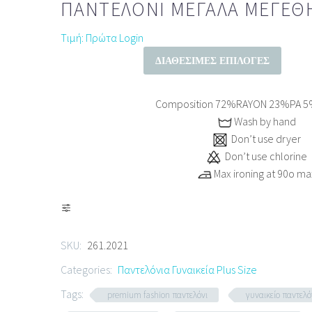
ΠΑΝΤΕΛΌΝΙ ΜΕΓΆΛΑ ΜΕΓΈΘ
Τιμή: Πρώτα Login
ΔΙΑΘΈΣΙΜΕΣ ΕΠΙΛΟΓΈΣ
Composition 72%RAYON 23%PA 
Wash by hand
Don’t use dryer
Don’t use chlorine
Max ironing at 90ο ma
SKU:
261.2021
Categories:
Παντελόνια Γυναικεία Plus Size
Tags:
premium fashion παντελόνι
γυναικείο παντελ