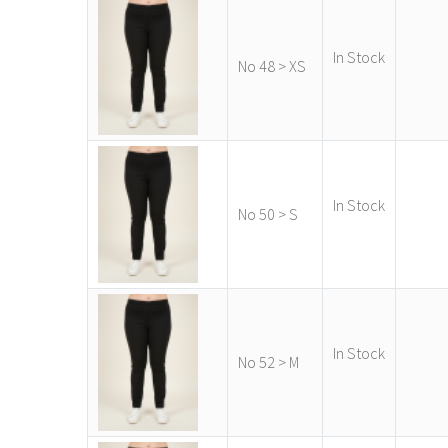
In Stock
-
Νο 48 > XS
In Stock
-
Νο 50 > S
In Stock
-
Νο 52 > M