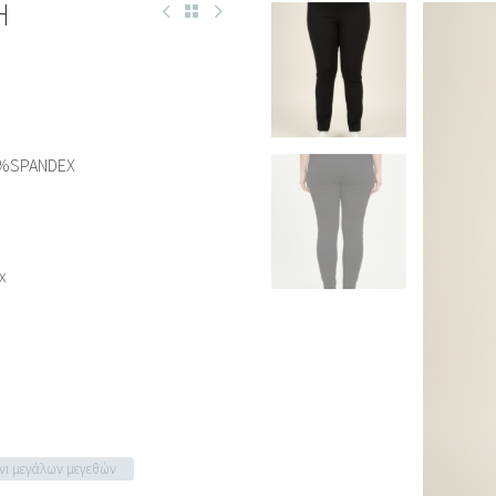
Η
5%SPANDEX
x
όνι μεγάλων μεγεθών