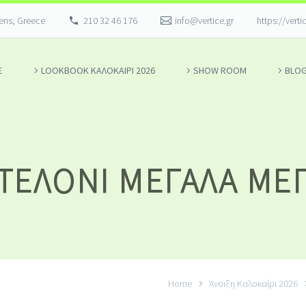
hens, Greece
210 32 46 176
info@vertice.gr
https://verti
Σ
LOOKBOOK ΚΑΛΟΚΑΊΡΙ 2026
SHOW ROOM
BLO
ΤΕΛΌΝΙ ΜΕΓΆΛΑ ΜΕ
Home
Άνοιξη Καλοκαίρι 2026