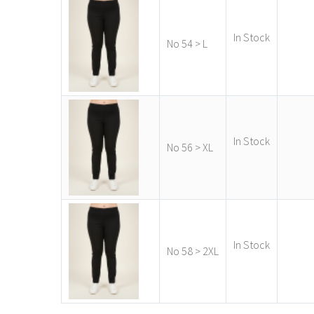
In Stock
-
Νο 54 > L
In Stock
-
Νο 56 > XL
In Stock
-
Νο 58 > 2XL