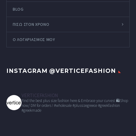
BLOG
ΠΙΣΩ ΣΤΟΝ ΧΡΟΝΟ
Ο ΛΟΓΑΡΙΑΣΜΌΣ ΜΟΥ
INSTAGRAM @VERTICEFASHION
VERTICEFASHION
Find the best plus size fashion here & Embrace your curves!
🛍Shop
now/ DM for orders !
#wholesale
#plussizegreece #greekfashion
#greekmade