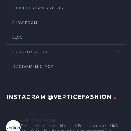
LOOKBOOK ΚΑΛΟΚΑΊΡΙ 2026
SHOW ROOM
BLOG
ΠΙΣΩ ΣΤΟΝ ΧΡΟΝΟ
Ο ΛΟΓΑΡΙΑΣΜΌΣ ΜΟΥ
INSTAGRAM @VERTICEFASHION
VERTICEFASHION
Find the best plus size fashion here & Embrace your curves!
🛍Shop
now/ DM for orders !
#wholesale
#plussizegreece #greekfashion