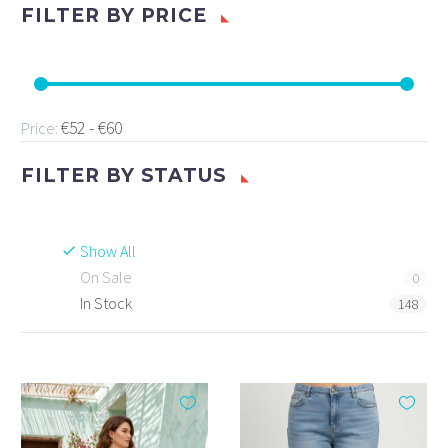
FILTER BY
PRICE
€52 - €60
Price:
FILTER BY
STATUS
Show All
On Sale
0
In Stock
148