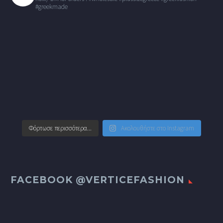
#greekmade
Φόρτωσε περισσότερα...
Ακολουθήστε στο Instagram
FACEBOOK @VERTICEFASHION