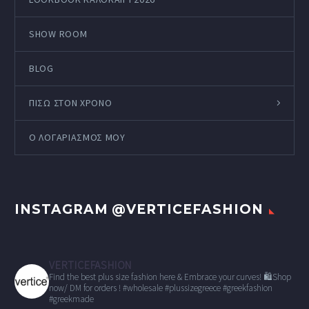
SHOW ROOM
BLOG
ΠΙΣΩ ΣΤΟΝ ΧΡΟΝΟ
Ο ΛΟΓΑΡΙΑΣΜΌΣ ΜΟΥ
INSTAGRAM @VERTICEFASHION
VERTICEFASHION
Find the best plus size fashion here & Embrace your curves!
🛍Shop
now/ DM for orders !
#wholesale
#plussizegreece #greekfashion
#greekmade