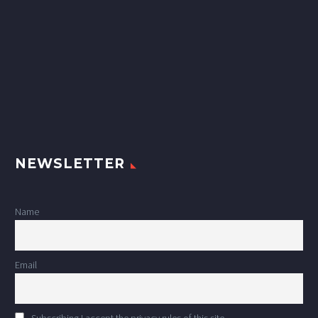
NEWSLETTER
Name
Email
Subscribing I accept the privacy rules of this site