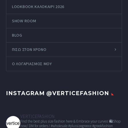
LOOKBOOK ΚΑΛΟΚΑΊΡΙ 2026
SHOW ROOM
BLOG
ΠΙΣΩ ΣΤΟΝ ΧΡΟΝΟ
Ο ΛΟΓΑΡΙΑΣΜΌΣ ΜΟΥ
INSTAGRAM @VERTICEFASHION
VERTICEFASHION
Find the best plus size fashion here & Embrace your curves!
🛍Shop
now/ DM for orders !
#wholesale
#plussizegreece #greekfashion