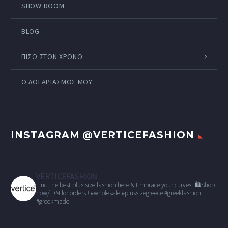
SHOW ROOM
BLOG
ΠΙΣΩ ΣΤΟΝ ΧΡΟΝΟ
Ο ΛΟΓΑΡΙΑΣΜΌΣ ΜΟΥ
INSTAGRAM @VERTICEFASHION
VERTICEFASHION
Find the best plus size fashion here & Embrace your curves!
🛍Shop
now/ DM for orders !
#wholesale
#plussizegreece #greekfashion
#greekmade