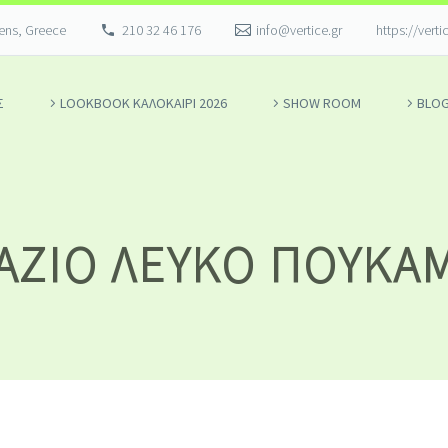
hens, Greece
210 32 46 176
info@vertice.gr
https://verti
Σ
LOOKBOOK ΚΑΛΟΚΑΊΡΙ 2026
SHOW ROOM
BLO
ΆΖΙΟ ΛΕΥΚΌ ΠΟΥΚΆ