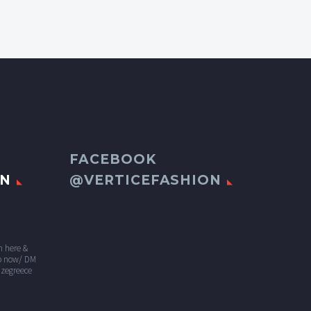
FACEBOOK
ON
@VERTICEFASHION
n here &
 now/ DM
izegreece