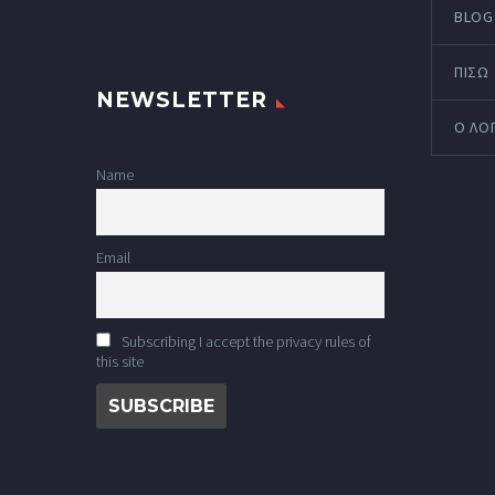
BLOG
ΠΙΣΩ
NEWSLETTER
Ο ΛΟ
Name
Email
Subscribing I accept the privacy rules of
this site