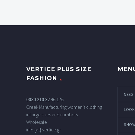
VERTICE PLUS SIZE
MEN
FASHION
ΝΕΕΣ
0030 210 32 46 176
Greek Manufacturing women’s clothing
LOOK
in large sizes and numbers.
Wholesale
SHO
info {at} vertice.gr