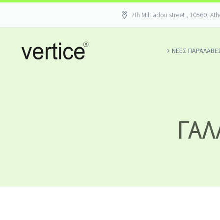
7th Miltiadou street , 10560, At
ΝΕΕΣ ΠΑΡΑΛΑΒΕ
ΓΑΛ