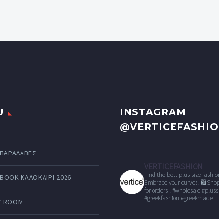
U
INSTAGRAM
@VERTICEFASHI
 ΠΑΡΑΛΑΒΕΣ
VERTICEFASHION
Find the best plus size fashio
BOOK ΚΑΛΟΚΑΊΡΙ 2026
Embrace your curves!
🛍Shop
for orders !
#wholesale
#pluss
#greekfashion #greekmade
W ROOM