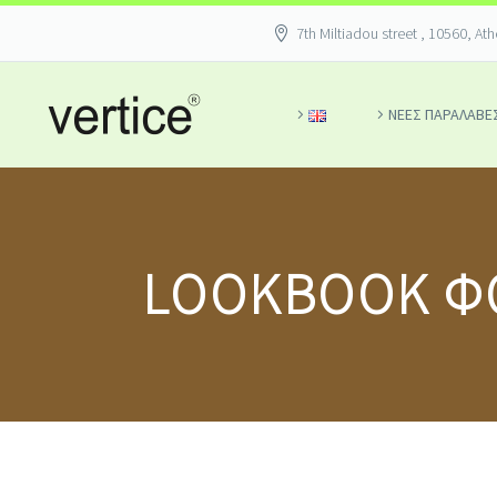
7th Miltiadou street , 10560, At
ΝΕΕΣ ΠΑΡΑΛΑΒΕ
LOOKBOOK ΦΘ