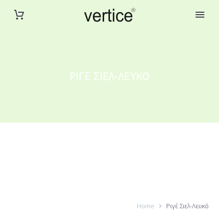
ΡΙΓΈ ΣΙΕΛ-ΛΕΥΚΌ
Home
Ριγέ Σιελ-Λευκό