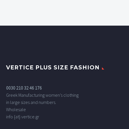
VERTICE PLUS SIZE FASHION
0030 210 32 46 176
Greek Manufacturing women’s clothing
in large sizes and numbers.
Wholesale
info {at} vertice.gr