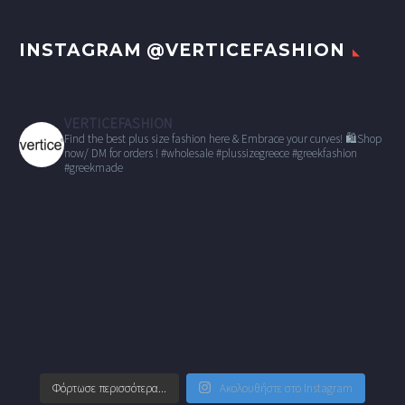
INSTAGRAM @VERTICEFASHION
VERTICEFASHION
Find the best plus size fashion here & Embrace your curves!
🛍Shop
now/ DM for orders !
#wholesale
#plussizegreece #greekfashion
#greekmade
Φόρτωσε περισσότερα...
Ακολουθήστε στο Instagram