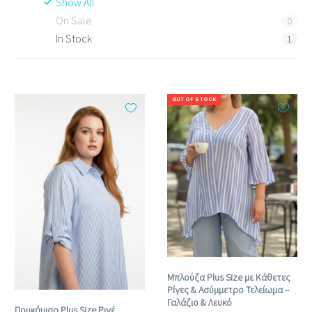
Show All
On Sale
0
In Stock
1
OUT OF STOCK
Μπλούζα Plus Size με Κάθετες
Ρίγες & Ασύμμετρο Τελείωμα –
Γαλάζιο & Λευκό
Πουκάμισο Plus Size Ριγέ