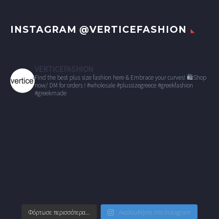
INSTAGRAM @VERTICEFASHION
VERTICEFASHION
Find the best plus size fashion here & Embrace your curves!
🛍Shop
now/ DM for orders !
#wholesale
#plussizegreece #greekfashion
#greekmade
Φόρτωσε περισσότερα...
Ακολουθήστε στο Instagram