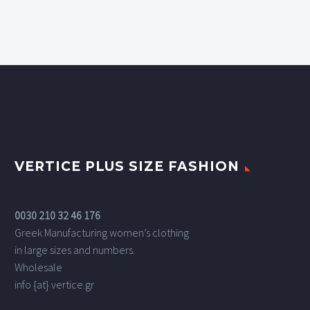
VERTICE PLUS SIZE FASHION
0030 210 32 46 176
Greek Manufacturing women’s clothing
in large sizes and numbers.
Wholesale
info {at} vertice.gr